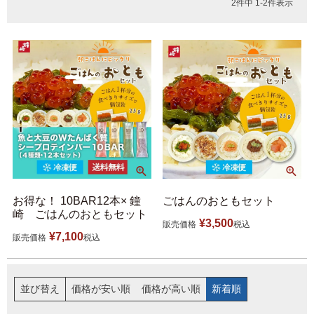
福袋
2
件中
1
-
2
件表示
ット
お誕生日祝い・長寿祝い
ごはんのおとも
晩酌のおとも
季節のかねささ とうも
仙臺BLACK
ろこし
特選詰合せ
はじめてセット
お得な！ 10BAR12本× 鐘
ごはんのおともセット
崎 ごはんのおともセット
¥
3,500
販売価格
税込
¥
7,100
販売価格
税込
かねささ
かねささ定期便
味ささ
旨揚げ
並び替え
価格が安い順
価格が高い順
新着順