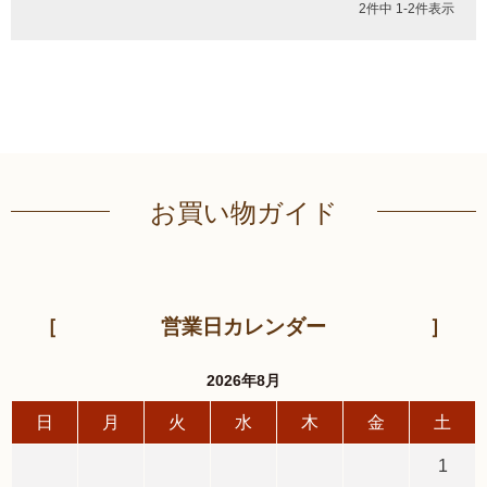
2
件中
1
-
2
件表示
伊達揚げ
とうもろこし黄金比揚げ
季節のかねささ たけの
季節のかねささ（まいた
こ
け）
季節のかねささ（せり）
お買い物ガイド
シープロテイン
鯛めしの素
10BAR(テンバー)
牛たん かねざき
牛たん メンチ
営業日カレンダー
2026年8月
はらこ飯物語
鐘崎屋の天然だし
日
月
火
水
木
金
土
まるでお好み焼き
手提げ袋
1