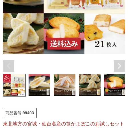
福袋
ット
お誕生日祝い・長寿祝い
ごはんのおとも
晩酌のおとも
季節のかねささ とうも
仙臺BLACK
ろこし
特選詰合せ
はじめてセット
かねささ
かねささ定期便
商品番号
99403
味ささ
旨揚げ
東北地方の宮城・仙台名産の笹かまぼこのお試しセット