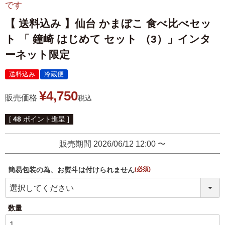
です
伊達揚げ
とうもろこし黄金比揚げ
【 送料込み 】仙台 かまぼこ 食べ比べセッ
季節のかねささ たけの
季節のかねささ（まいた
ト 「 鐘崎 はじめて セット （3）」インタ
こ
け）
ーネット限定
季節のかねささ（せり）
送料込み
冷蔵便
¥
4,750
販売価格
税込
シープロテイン
鯛めしの素
[
48
ポイント進呈 ]
10BAR(テンバー)
販売期間
2026/06/12 12:00
〜
牛たん かねざき
牛たん メンチ
簡易包装の為、お熨斗は付けられません
はらこ飯物語
鐘崎屋の天然だし
(必須)
まるでお好み焼き
手提げ袋