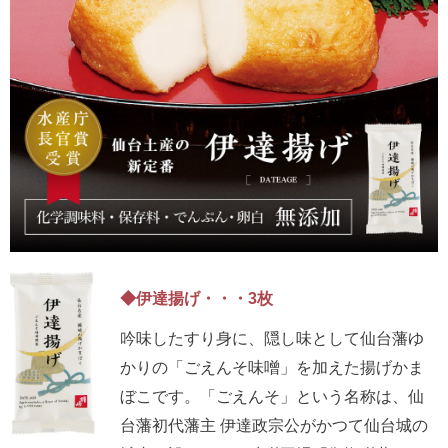
◆伊達揚げ・・・3枚
吟味したすり身に、隠し味として仙台藩ゆ
かりの「ごえんそ味噌」を加えた揚げかま
ぼこです。「ごえんそ」という名称は、仙
台藩初代藩主 伊達政宗公がかつて仙台城の