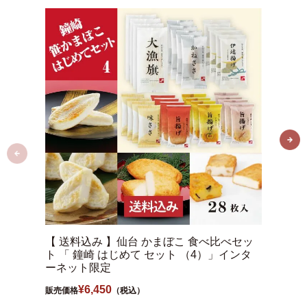
【 送料込み 】仙台 かまぼこ 食べ比べセッ
【 送
ト 「 鐘崎 はじめて セット （4）」インタ
ト 「
ーネット限定
ーネッ
¥
6,450
販売価格
（税込）
販売価格