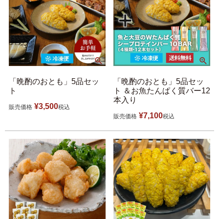
伊達揚げ
とうもろこし黄金比揚げ
季節のかねささ たけの
季節のかねささ（まいた
こ
け）
季節のかねささ（せり）
「晩酌のおとも」5品セッ
「晩酌のおとも」5品セッ
ト
ト ＆お魚たんぱく質バー12
本入り
¥
3,500
販売価格
税込
シープロテイン
¥
7,100
鯛めしの素
販売価格
税込
10BAR(テンバー)
牛たん かねざき
牛たん メンチ
はらこ飯物語
鐘崎屋の天然だし
まるでお好み焼き
手提げ袋