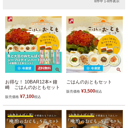
福袋
8
件中
1
-
8
件表示
ット
お誕生日祝い・長寿祝い
ごはんのおとも
晩酌のおとも
季節のかねささ とうも
仙臺BLACK
ろこし
特選詰合せ
はじめてセット
お得な！ 10BAR12本× 鐘
ごはんのおともセット
崎 ごはんのおともセット
¥
3,500
販売価格
税込
¥
7,100
販売価格
税込
かねささ
かねささ定期便
味ささ
旨揚げ