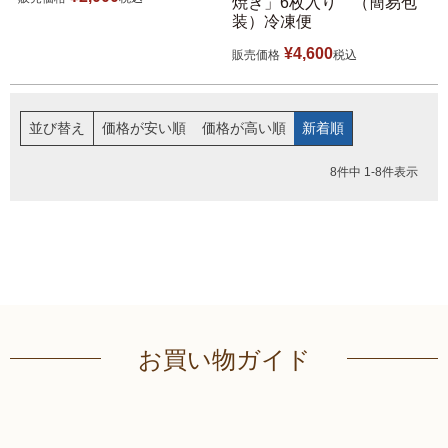
焼き」6枚入り （簡易包
装）冷凍便
¥
4,600
販売価格
税込
並び替え
価格が安い順
価格が高い順
新着順
8
件中
1
-
8
件表示
お買い物ガイド