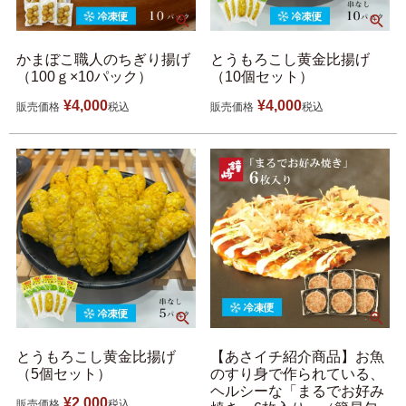
5,001円以上
4,001円～5,000円
かまぼこ職人のちぎり揚げ
とうもろこし黄金比揚げ
（100ｇ×10パック）
（10個セット）
3,001円～4,000円
2,001円～3,000円
¥
4,000
¥
4,000
販売価格
税込
販売価格
税込
1,001円～2,000円
1,000円以下
とうもろこし黄金比揚げ
【あさイチ紹介商品】お魚
（5個セット）
のすり身で作られている、
ヘルシーな「まるでお好み
¥
2,000
販売価格
税込