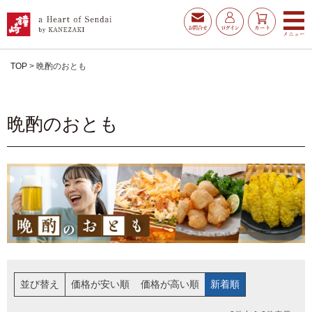
TOP
晩酌のおとも
晩酌のおとも
お得な夏ギフト
大漁旗特選詰合せ
並び替え
価格が安い順
価格が高い順
新着順
お魚たんぱくわんぱくセ