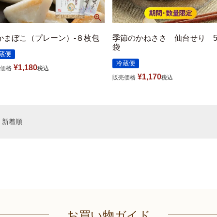
かまぼこ（プレーン）-８枚包
季節のかねささ 仙台せり 
袋
蔵便
冷蔵便
¥
1,180
価格
税込
¥
1,170
販売価格
税込
新着順
お買い物ガイド