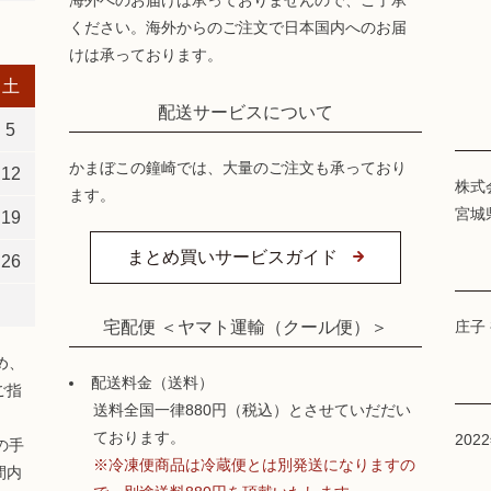
海外へのお届けは承っておりませんので、ご了承
ください。海外からのご注文で日本国内へのお届
けは承っております。
土
配送サービスについて
5
かまぼこの鐘崎では、大量のご注文も承っており
12
株式
ます。
宮城
19
まとめ買いサービスガイド
26
宅配便 ＜ヤマト運輸（クール便）＞
庄子
め、
配送料金（送料）
ご指
送料全国一律880円（税込）とさせていだだい
ております。
202
の手
※冷凍便商品は冷蔵便とは別発送になりますの
間内