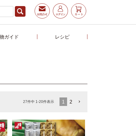
物ガイド
レシピ
1
2
27
件中
1
-
20
件表示