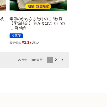
5枚
季節のかねささたけのこ 5枚袋
【季節限定】 笹かまぼこ たけの
こ 筍 仙台
冷蔵便
¥
1,170
販売価格
税込
1
2
27
件中
1
-
20
件表示