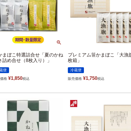
かまぼこ特選詰合せ「夏のかね
プレミアム笹かまぼこ「大漁旗
さ詰め合せ（8枚入り）」
枚箱」
蔵便
冷蔵便
¥
1,850
¥
1,750
価格
税込
販売価格
税込