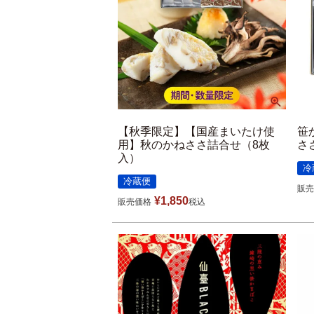
【秋季限定】【国産まいたけ使
笹
用】秋のかねささ詰合せ（8枚
さ
入）
冷
冷蔵便
販売
¥
1,850
販売価格
税込