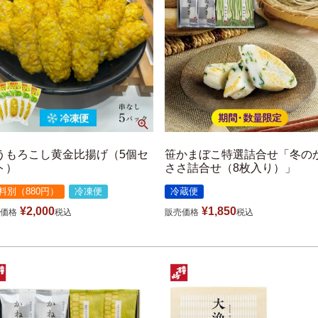
うもろこし黄金比揚げ（5個セ
笹かまぼこ特選詰合せ「冬の
ト）
ささ詰合せ（8枚入り）」
料別（880円）
冷凍便
冷蔵便
¥
2,000
¥
1,850
価格
税込
販売価格
税込