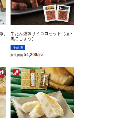
揚げ
牛たん燻製サイコロセット（塩・
黒こしょう）
冷蔵便
¥
1,200
販売価格
税込