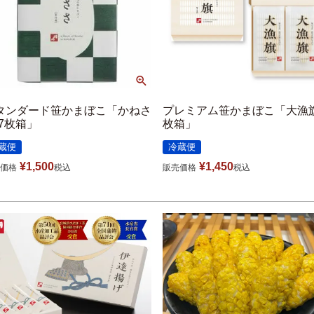
タンダード笹かまぼこ「かねさ
プレミアム笹かまぼこ「大漁旗
-7枚箱」
枚箱」
蔵便
冷蔵便
¥
1,500
¥
1,450
価格
税込
販売価格
税込