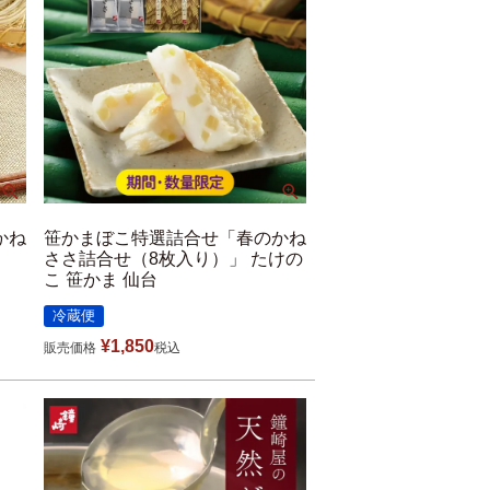
かね
笹かまぼこ特選詰合せ「春のかね
ささ詰合せ（8枚入り）」 たけの
こ 笹かま 仙台
冷蔵便
¥
1,850
販売価格
税込