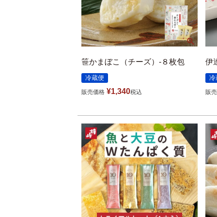
笹かまぼこ（チーズ）-８枚包
伊
冷蔵便
冷
¥
1,340
販売価格
税込
販売