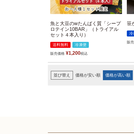
魚と大豆のwたんぱく質「シープ
笹
ロテイン10BAR」（トライアル
冷
セット４本入り）
販売
送料無料
冷凍便
¥
1,200
販売価格
税込
並び替え
価格が安い順
価格が高い順