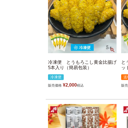
冷凍便 とうもろこし黄金比揚げ
と
5本入り（簡易包装）
ッ
冷凍便
送
¥
2,000
販売価格
税込
販売