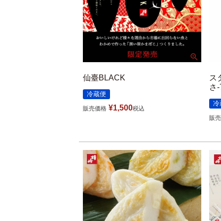
仙臺BLACK
ス
さ
冷蔵便
冷
¥
1,500
販売価格
税込
販売