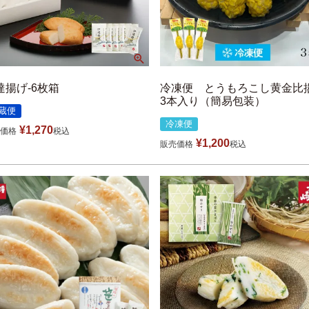
達揚げ-6枚箱
冷凍便 とうもろこし黄金比
3本入り（簡易包装）
蔵便
冷凍便
¥
1,270
価格
税込
¥
1,200
販売価格
税込