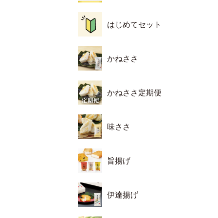
はじめてセット
かねささ
かねささ定期便
味ささ
旨揚げ
伊達揚げ