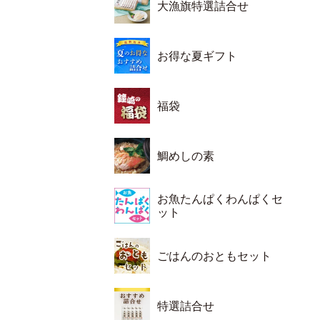
大漁旗特選詰合せ
お得な夏ギフト
福袋
鯛めしの素
お魚たんぱくわんぱくセ
ット
ごはんのおともセット
特選詰合せ