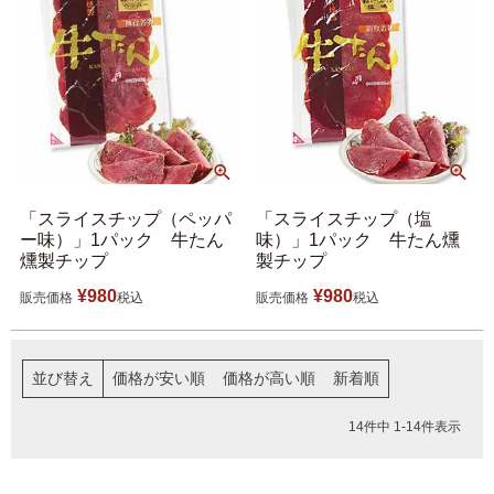
「スライスチップ（ペッパ
「スライスチップ（塩
ー味）」1パック 牛たん
味）」1パック 牛たん燻
燻製チップ
製チップ
¥
980
¥
980
販売価格
税込
販売価格
税込
並び替え
価格が安い順
価格が高い順
新着順
14
件中
1
-
14
件表示