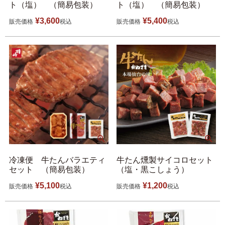
ト（塩） （簡易包装）
ト（塩） （簡易包装）
¥
3,600
¥
5,400
販売価格
税込
販売価格
税込
冷凍便 牛たんバラエティ
牛たん燻製サイコロセット
セット （簡易包装）
（塩・黒こしょう）
¥
5,100
¥
1,200
販売価格
税込
販売価格
税込