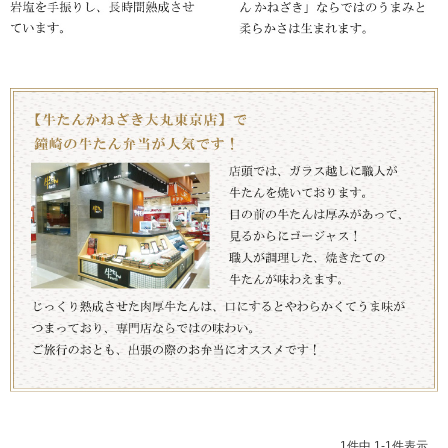
伊達揚げ
とうもろこし黄金比揚げ
季節のかねささ たけの
季節のかねささ（まいた
こ
け）
季節のかねささ（せり）
シープロテイン
鯛めしの素
10BAR(テンバー)
牛たん かねざき
牛たん メンチ
はらこ飯物語
鐘崎屋の天然だし
まるでお好み焼き
手提げ袋
1
件中
1
-
1
件表示