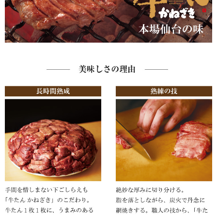
福袋
ット
お誕生日祝い・長寿祝い
ごはんのおとも
晩酌のおとも
季節のかねささ とうも
仙臺BLACK
ろこし
特選詰合せ
はじめてセット
かねささ
かねささ定期便
味ささ
旨揚げ