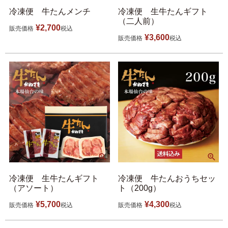
冷凍便 牛たんメンチ
冷凍便 生牛たんギフト
（二人前）
¥
2,700
販売価格
税込
¥
3,600
販売価格
税込
冷凍便 生牛たんギフト
冷凍便 牛たんおうちセッ
（アソート）
ト（200g）
¥
5,700
¥
4,300
販売価格
税込
販売価格
税込