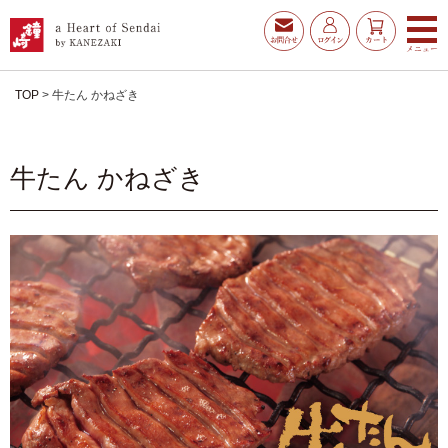
TOP
牛たん かねざき
牛たん かねざき
お得な夏ギフト
大漁旗特選詰合せ
お魚たんぱくわんぱくセ