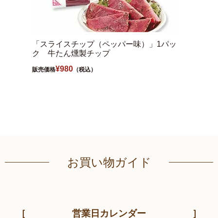
「スライスチップ（ペッパー味）」1パッ
牛たん
ク 牛たん燻製チップ
う）
¥
980
販売価格
（税込）
販売価格
お買い物ガイド
営業日カレンダー