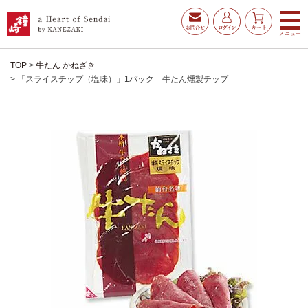
TOP
牛たん かねざき
「スライスチップ（塩味）」1パック 牛たん燻製チップ
お得な夏ギフト
大漁旗特選詰合せ
お魚たんぱくわんぱくセ