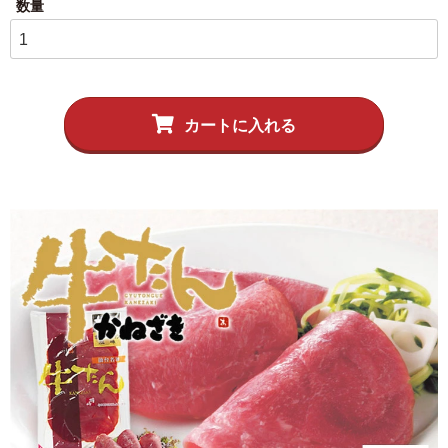
伊達揚げ
とうもろこし黄金比揚げ
季節のかねささ たけの
季節のかねささ（まいた
こ
け）
カートに入れる
季節のかねささ（せり）
シープロテイン
鯛めしの素
10BAR(テンバー)
牛たん かねざき
牛たん メンチ
はらこ飯物語
鐘崎屋の天然だし
まるでお好み焼き
手提げ袋