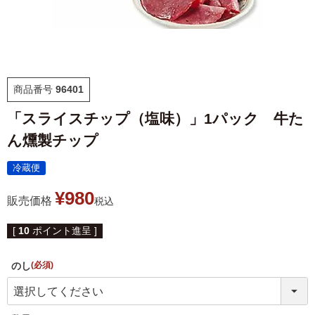
福袋
ット
お誕生日祝い・長寿祝い
ごはんのおとも
晩酌のおとも
商品番号
96401
「スライスチップ（塩味）」1パック 牛た
ん燻製チップ
季節のかねささ とうも
仙臺BLACK
ろこし
冷蔵便
¥
980
特選詰合せ
はじめてセット
販売価格
税込
[
10
ポイント進呈 ]
かねささ
かねささ定期便
のし
(必須)
味ささ
旨揚げ