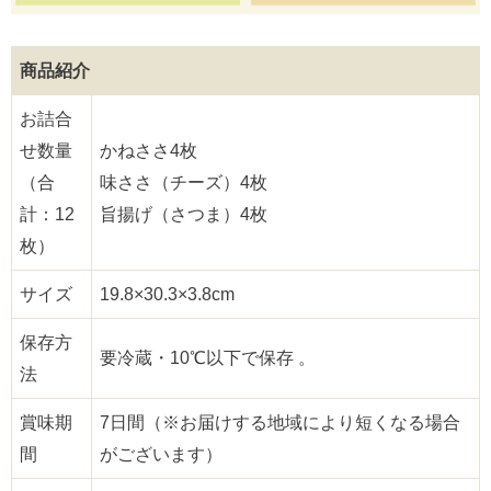
商品紹介
お詰合
せ数量
かねささ4枚
（合
味ささ（チーズ）4枚
計：12
旨揚げ（さつま）4枚
枚）
サイズ
19.8×30.3×3.8cm
保存方
要冷蔵・10℃以下で保存 。
法
賞味期
7日間（※お届けする地域により短くなる場合
間
がございます）