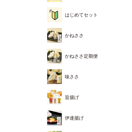
はじめてセット
かねささ
かねささ定期便
味ささ
旨揚げ
伊達揚げ