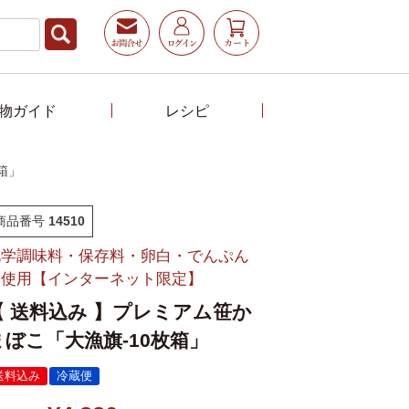
物ガイド
レシピ
箱」
商品番号
14510
化学調味料・保存料・卵白・でんぷん
不使用【インターネット限定】
【 送料込み 】プレミアム笹か
まぼこ「大漁旗-10枚箱」
送料込み
冷蔵便