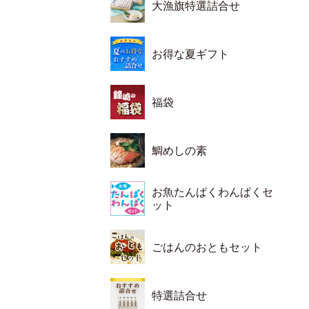
大漁旗特選詰合せ
お得な夏ギフト
福袋
鯛めしの素
お魚たんぱくわんぱくセ
ット
ごはんのおともセット
特選詰合せ