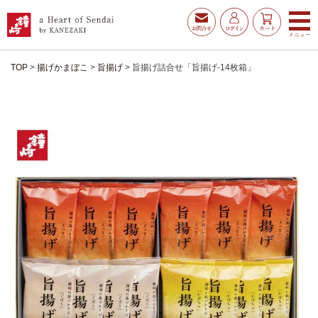
TOP
揚げかまぼこ
旨揚げ
旨揚げ詰合せ「旨揚げ-14枚箱」
お得な夏ギフト
大漁旗特選詰合せ
お魚たんぱくわんぱくセ