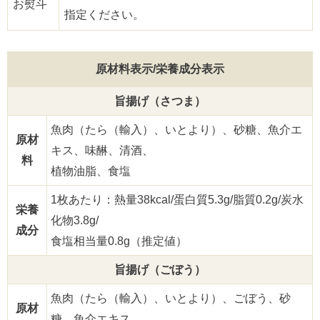
お熨斗
指定ください。
原材料表示/栄養成分表示
旨揚げ（さつま）
魚肉（たら（輸入）、いとより）、砂糖、魚介エ
原材
キス、味醂、清酒、
料
植物油脂、食塩
1枚あたり：熱量38kcal/蛋白質5.3g/脂質0.2g/炭水
栄養
化物3.8g/
成分
食塩相当量0.8g（推定値）
旨揚げ（ごぼう）
魚肉（たら（輸入）、いとより）、ごぼう、砂
原材
糖、魚介エキス、