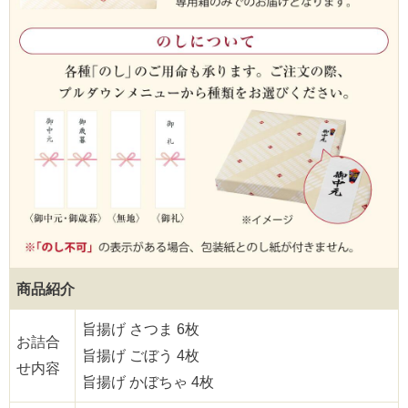
商品紹介
旨揚げ さつま 6枚
お詰合
旨揚げ ごぼう 4枚
せ内容
旨揚げ かぼちゃ 4枚