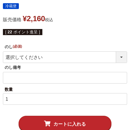
伊達揚げ
とうもろこし黄金比揚げ
冷蔵便
¥
2,160
季節のかねささ たけの
季節のかねささ（まいた
販売価格
税込
こ
け）
[
22
ポイント進呈 ]
季節のかねささ（せり）
のし
(必須)
シープロテイン
のし備考
鯛めしの素
10BAR(テンバー)
牛たん かねざき
牛たん メンチ
はらこ飯物語
鐘崎屋の天然だし
まるでお好み焼き
手提げ袋
カートに入れる