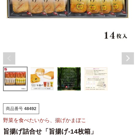
福袋
ット
お誕生日祝い・長寿祝い
ごはんのおとも
晩酌のおとも
季節のかねささ とうも
仙臺BLACK
ろこし
特選詰合せ
はじめてセット
かねささ
かねささ定期便
商品番号
48492
野菜を食べたいから、揚げかまぼこ
味ささ
旨揚げ
旨揚げ詰合せ「旨揚げ-14枚箱」