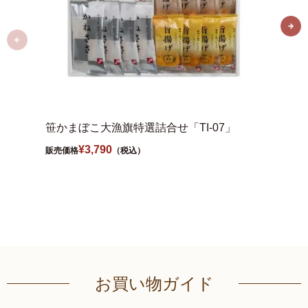
笹かまぼこ大漁旗特選詰合せ「TI-07」
笹かま
¥
3,790
販売価格
（税込）
販売価格
お買い物ガイド