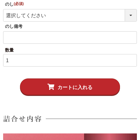
伊達揚げ
とうもろこし黄金比揚げ
のし
(必須)
季節のかねささ たけの
季節のかねささ（まいた
こ
け）
のし備考
季節のかねささ（せり）
シープロテイン
鯛めしの素
10BAR(テンバー)
カートに入れる
牛たん かねざき
牛たん メンチ
はらこ飯物語
鐘崎屋の天然だし
まるでお好み焼き
手提げ袋