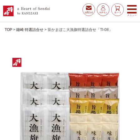
TOP
鐘崎 特選詰合せ
笹かまぼこ大漁旗特選詰合せ「TI-08」
お得な夏ギフト
大漁旗特選詰合せ
お魚たんぱくわんぱくセ