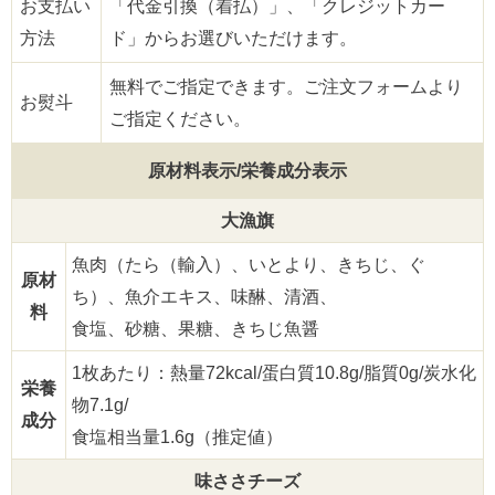
お支払い
「代金引換（着払）」、「クレジットカー
方法
ド」からお選びいただけます。
無料でご指定できます。ご注文フォームより
お熨斗
ご指定ください。
原材料表示/栄養成分表示
大漁旗
魚肉（たら（輸入）、いとより、きちじ、ぐ
原材
ち）、魚介エキス、味醂、清酒、
料
食塩、砂糖、果糖、きちじ魚醤
1枚あたり：熱量72kcal/蛋白質10.8g/脂質0g/炭水化
栄養
物7.1g/
成分
食塩相当量1.6g（推定値）
味ささチーズ