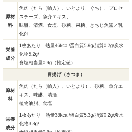
魚肉（たら（輸入）、いとより、ぐち）、プロセ
原材
スチーズ、魚介エキス、
料
味醂、清酒、食塩、砂糖、果糖、きちじ魚醤／乳
化剤
1枚あたり：熱量46kcal/蛋白質5.9g/脂質0.2g/炭水
栄養
化物5.2g/
成分
食塩相当量0.9g（推定値）
旨揚げ（さつま）
魚肉（たら（輸入）、いとより）、砂糖、魚介エ
原材
キス、味醂、清酒、
料
植物油脂、食塩
1枚あたり：熱量38kcal/蛋白質5.3g/脂質0.2g/炭水
栄養
化物3.8g/
成分
食塩相当量0.8g（推定値）