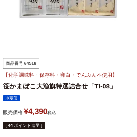
福袋
ット
お誕生日祝い・長寿祝い
ごはんのおとも
晩酌のおとも
商品番号
64518
季節のかねささ とうも
仙臺BLACK
ろこし
【化学調味料・保存料・卵白・でんぷん不使用】
笹かまぼこ大漁旗特選詰合せ「TI-08」
特選詰合せ
はじめてセット
冷蔵便
かねささ
かねささ定期便
¥
4,390
販売価格
税込
味ささ
旨揚げ
[
44
ポイント進呈 ]