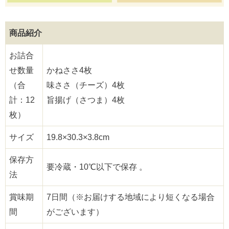
商品紹介
お詰合
せ数量
かねささ4枚
（合
味ささ（チーズ）4枚
計：12
旨揚げ（さつま）4枚
枚）
サイズ
19.8×30.3×3.8cm
保存方
要冷蔵・10℃以下で保存 。
法
賞味期
7日間（※お届けする地域により短くなる場合
間
がございます）