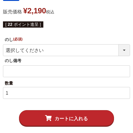
伊達揚げ
とうもろこし黄金比揚げ
¥
2,190
販売価格
税込
季節のかねささ たけの
季節のかねささ（まいた
こ
け）
[
22
ポイント進呈 ]
季節のかねささ（せり）
のし
(必須)
のし備考
シープロテイン
鯛めしの素
10BAR(テンバー)
牛たん かねざき
牛たん メンチ
はらこ飯物語
鐘崎屋の天然だし
カートに入れる
まるでお好み焼き
手提げ袋