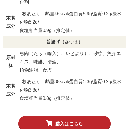
化剤
1枚あたり：熱量46kcal/蛋白質5.9g/脂質0.2g/炭水
栄養
化物5.2g/
成分
食塩相当量0.9g（推定値）
旨揚げ（さつま）
魚肉（たら（輸入）、いとより）、砂糖、魚介エ
原材
キス、味醂、清酒、
料
植物油脂、食塩
1枚あたり：熱量38kcal/蛋白質5.3g/脂質0.2g/炭水
栄養
化物3.8g/
成分
食塩相当量0.8g（推定値）
購入はこちら