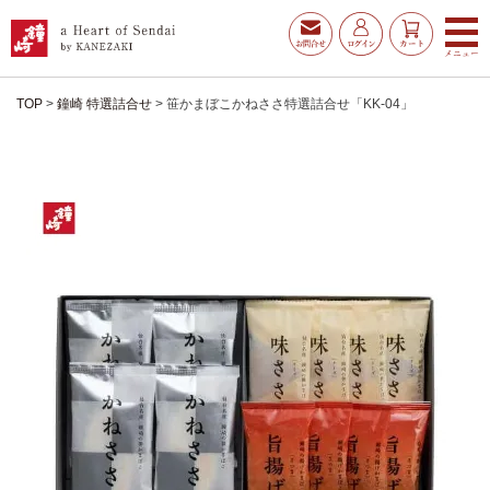
TOP
鐘崎 特選詰合せ
笹かまぼこかねささ特選詰合せ「KK-04」
お得な夏ギフト
大漁旗特選詰合せ
お魚たんぱくわんぱくセ