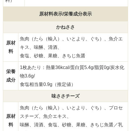
料）
原材料表示/栄養成分表示
かねささ
魚肉（たら（輸入）、いとより、ぐち）、魚介エ
原材
キス、味醂、清酒、
料
食塩、砂糖、果糖、きちじ魚醤
1枚あたり：熱量36kcal/蛋白質5.4g/脂質0g/炭水化
栄養
物3.6g/
成分
食塩相当量0.9g（推定値）
味ささチーズ
魚肉（たら（輸入）、いとより、ぐち）、プロセ
原材
スチーズ、魚介エキス、
料
味醂、清酒、食塩、砂糖、果糖、きちじ魚醤／乳