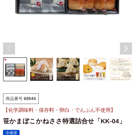
福袋
ット
お誕生日祝い・長寿祝い
ごはんのおとも
晩酌のおとも
季節のかねささ とうも
仙臺BLACK
ろこし
特選詰合せ
はじめてセット
商品番号
69544
かねささ
かねささ定期便
【化学調味料・保存料・卵白・でんぷん不使用】
笹かまぼこかねささ特選詰合せ「KK-04」
味ささ
旨揚げ
冷蔵便