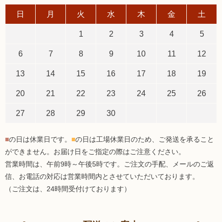
日
月
火
水
木
金
土
1
2
3
4
5
6
7
8
9
10
11
12
13
14
15
16
17
18
19
20
21
22
23
24
25
26
27
28
29
30
■
の日は休業日です。
■
の日は工場休業日のため、ご発送を承ること
ができません。お届け日をご指定の際はご注意ください。
営業時間は、午前9時～午後5時です。ご注文の手配、メールのご返
信、お電話の対応は営業時間内とさせていただいております。
（ご注文は、24時間受付けております）