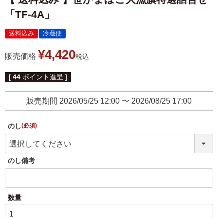
伊達揚げ
とうもろこし黄金比揚げ
「TF-4A」
季節のかねささ たけの
季節のかねささ（まいた
送料込み
冷蔵便
こ
け）
¥
4,420
販売価格
税込
季節のかねささ（せり）
[
44
ポイント進呈 ]
販売期間
2026/05/25 12:00
〜
2026/08/25 17:00
シープロテイン
鯛めしの素
10BAR(テンバー)
のし
(必須)
牛たん かねざき
牛たん メンチ
のし備考
はらこ飯物語
鐘崎屋の天然だし
まるでお好み焼き
手提げ袋