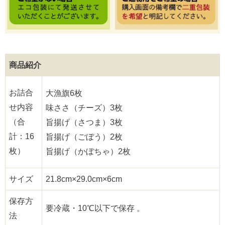
商品紹介
お詰合
大漁旗6枚
せ内容
味ささ（チーズ）3枚
（合
旨揚げ（さつま）3枚
計：16
旨揚げ（ごぼう）2枚
枚）
旨揚げ（かぼちゃ）2枚
サイズ
21.8cm×29.0cm×6cm
保存方
要冷蔵・10℃以下で保存 。
法