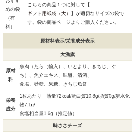
おすす
こちらの商品１つに対して【
めの袋
ギフト用紙袋（大）
】が適切なサイズの袋で
（有
す。袋の商品ページよりご購入ください。
料）
原材料表示/栄養成分表示
大漁旗
魚肉（たら（輸入）、いとより、きちじ、ぐ
原材
ち）、魚介エキス、味醂、清酒、
料
食塩、砂糖、果糖、きちじ魚醤
1枚あたり：熱量72kcal/蛋白質10.8g/脂質0g/炭水化
栄養
物7.1g/
成分
食塩相当量1.6g（推定値）
味ささチーズ