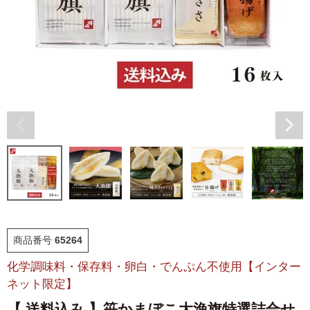
福袋
ット
お誕生日祝い・長寿祝い
ごはんのおとも
晩酌のおとも
季節のかねささ とうも
仙臺BLACK
ろこし
特選詰合せ
はじめてセット
かねささ
かねささ定期便
商品番号
65264
化学調味料・保存料・卵白・でんぷん不使用【インター
味ささ
旨揚げ
ネット限定】
【 送料込み 】笹かまぼこ大漁旗特選詰合せ