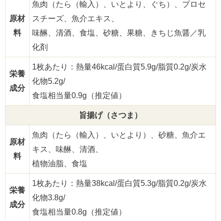
魚肉（たら（輸入）、いとより、ぐち）、プロセ
原材
スチーズ、魚介エキス、
料
味醂、清酒、食塩、砂糖、果糖、きちじ魚醤／乳
化剤
1枚あたり：熱量46kcal/蛋白質5.9g/脂質0.2g/炭水
栄養
化物5.2g/
成分
食塩相当量0.9g（推定値）
旨揚げ（さつま）
魚肉（たら（輸入）、いとより）、砂糖、魚介エ
原材
キス、味醂、清酒、
料
植物油脂、食塩
1枚あたり：熱量38kcal/蛋白質5.3g/脂質0.2g/炭水
栄養
化物3.8g/
成分
食塩相当量0.8g（推定値）