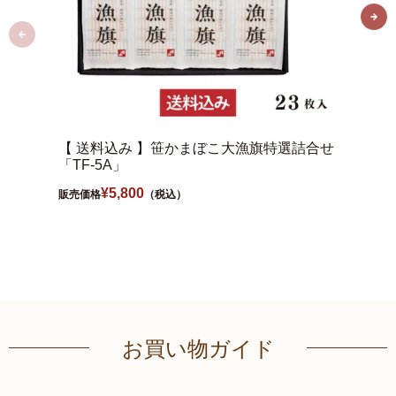
【 送料込み 】笹かまぼこ大漁旗特選詰合せ
【 送
「TF-5A」
「TF-
¥
5,800
販売価格
（税込）
販売価格
お買い物ガイド