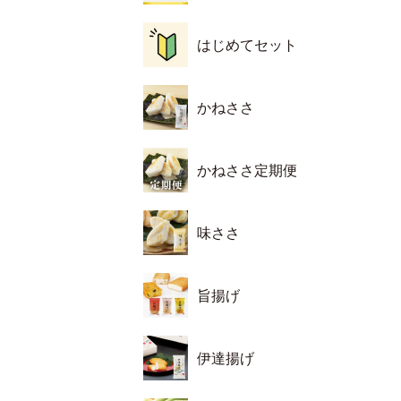
はじめてセット
かねささ
かねささ定期便
味ささ
旨揚げ
伊達揚げ