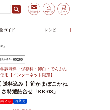
物ガイド
レシピ
08」
商品番号
65265
化学調味料・保存料・卵白・でんぷん
不使用【インターネット限定】
【 送料込み 】笹かまぼこかね
ささ特選詰合せ「KK-08」
送料込み
冷蔵便