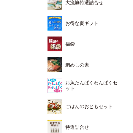
大漁旗特選詰合せ
お得な夏ギフト
福袋
鯛めしの素
お魚たんぱくわんぱくセ
ット
ごはんのおともセット
特選詰合せ