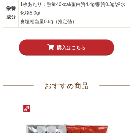
1枚あたり：熱量40kcal/蛋白質4.4g/脂質0.3g/炭水
栄養
化物5.0g/
成分
食塩相当量0.6g（推定値）
購入はこちら
おすすめ商品