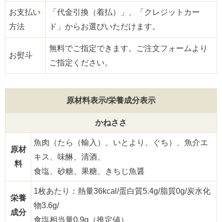
お支払い
「代金引換（着払）」、「クレジットカー
方法
ド」からお選びいただけます。
無料でご指定できます。ご注文フォームより
お熨斗
ご指定ください。
原材料表示/栄養成分表示
かねささ
魚肉（たら（輸入）、いとより、ぐち）、魚介エ
原材
キス、味醂、清酒、
料
食塩、砂糖、果糖、きちじ魚醤
1枚あたり：熱量36kcal/蛋白質5.4g/脂質0g/炭水化
栄養
物3.6g/
成分
食塩相当量0.9g（推定値）