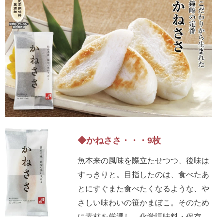
5,001円以上
4,001円～5,000円
3,001円～4,000円
2,001円～3,000円
1,001円～2,000円
1,000円以下
◆かねささ・・・9枚
魚本来の風味を際立たせつつ、後味は
すっきりと。目指したのは、食べたあ
とにすぐまた食べたくなるような、や
さしい味わいの笹かまぼこ。そのため
に素材を厳選し、化学調味料・保存