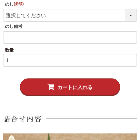
伊達揚げ
とうもろこし黄金比揚げ
のし
(必須)
季節のかねささ たけの
季節のかねささ（まいた
こ
け）
のし備考
季節のかねささ（せり）
シープロテイン
鯛めしの素
10BAR(テンバー)
カートに入れる
牛たん かねざき
牛たん メンチ
はらこ飯物語
鐘崎屋の天然だし
まるでお好み焼き
手提げ袋