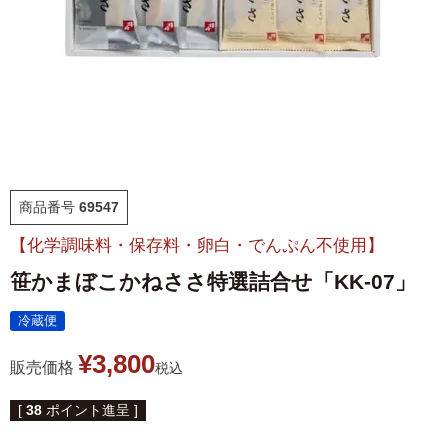
福袋
ット
お誕生日祝い・長寿祝い
ごはんのおとも
晩酌のおとも
商品番号
69547
季節のかねささ とうも
仙臺BLACK
ろこし
【化学調味料・保存料・卵白・でんぷん不使用】
笹かまぼこかねささ特選詰合せ「KK-07」
特選詰合せ
はじめてセット
冷蔵便
かねささ
かねささ定期便
¥
3,800
販売価格
税込
味ささ
旨揚げ
[
38
ポイント進呈 ]