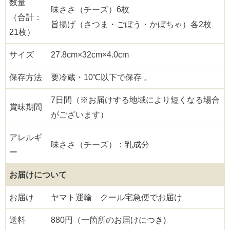
数量
味ささ（チーズ）6枚
（合計：
旨揚げ（さつま・ごぼう・かぼちゃ）各2枚
21枚）
サイズ
27.8cm×32cm×4.0cm
保存方法
要冷蔵・10℃以下で保存 。
7日間（※お届けする地域により短くなる場合
賞味期間
がございます）
アレルギ
味ささ（チーズ）：乳成分
ー
お届けについて
お届け
ヤマト運輸 クール宅急便でお届け
送料
880円（一箇所のお届けにつき)