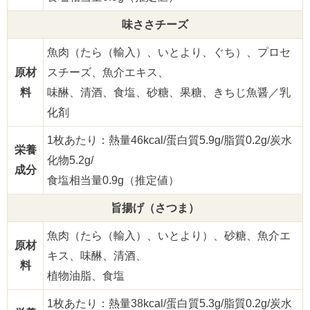
味ささチーズ
魚肉（たら（輸入）、いとより、ぐち）、プロセ
原材
スチーズ、魚介エキス、
料
味醂、清酒、食塩、砂糖、果糖、きちじ魚醤／乳
化剤
1枚あたり：熱量46kcal/蛋白質5.9g/脂質0.2g/炭水
栄養
化物5.2g/
成分
食塩相当量0.9g（推定値）
旨揚げ（さつま）
魚肉（たら（輸入）、いとより）、砂糖、魚介エ
原材
キス、味醂、清酒、
料
植物油脂、食塩
1枚あたり：熱量38kcal/蛋白質5.3g/脂質0.2g/炭水