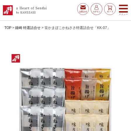
TOP
鐘崎 特選詰合せ
笹かまぼこかねささ特選詰合せ「KK-07」
お得な夏ギフト
大漁旗特選詰合せ
お魚たんぱくわんぱくセ