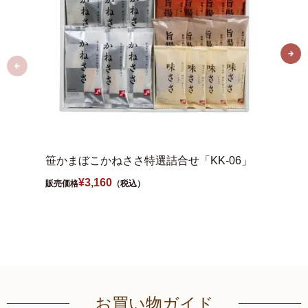
笹かまぼこかねささ特選詰合せ「KK-06」
笹かま
¥
3,160
販売価格
（税込）
販売価格
お買い物ガイド