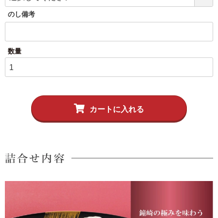
伊達揚げ
とうもろこし黄金比揚げ
のし備考
季節のかねささ たけの
季節のかねささ（まいた
こ
け）
季節のかねささ（せり）
カートに入れる
シープロテイン
鯛めしの素
10BAR(テンバー)
牛たん かねざき
牛たん メンチ
はらこ飯物語
鐘崎屋の天然だし
まるでお好み焼き
手提げ袋