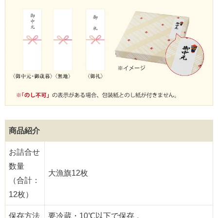
商品紹介
お詰合せ
数量
大漁旗12枚
（合計：
12枚）
保存方法
要冷蔵・10℃以下で保存 。