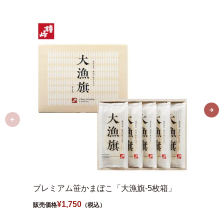
プレミアム笹かまぼこ「大漁旗-5枚箱」
【 送
旗-3
¥
1,750
販売価格
（税込）
販売価格