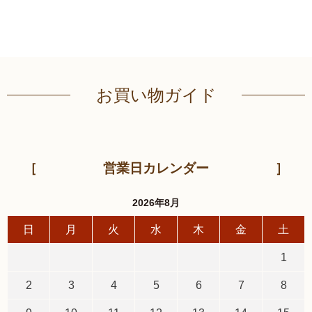
お買い物ガイド
営業日カレンダー
2026年8月
日
月
火
水
木
金
土
1
2
3
4
5
6
7
8