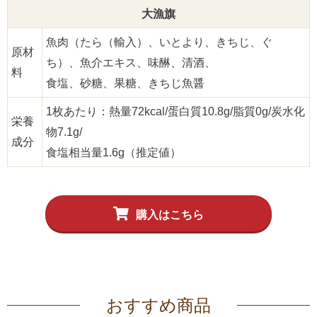
大漁旗
魚肉（たら（輸入）、いとより、きちじ、ぐ
原材
ち）、魚介エキス、味醂、清酒、
料
食塩、砂糖、果糖、きちじ魚醤
1枚あたり：熱量72kcal/蛋白質10.8g/脂質0g/炭水化
栄養
物7.1g/
成分
食塩相当量1.6g（推定値）
購入はこちら
おすすめ商品