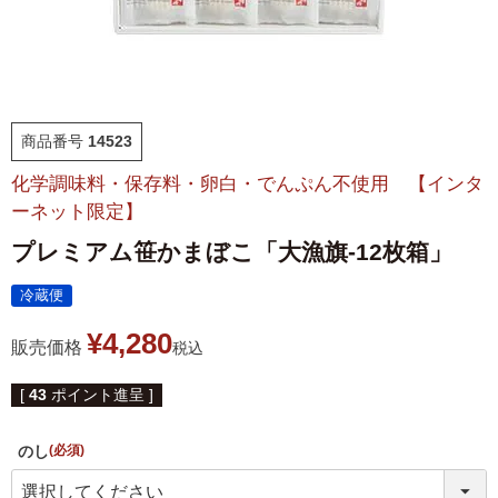
福袋
ット
お誕生日祝い・長寿祝い
ごはんのおとも
晩酌のおとも
商品番号
14523
化学調味料・保存料・卵白・でんぷん不使用 【インタ
ーネット限定】
季節のかねささ とうも
プレミアム笹かまぼこ「大漁旗-12枚箱」
仙臺BLACK
ろこし
冷蔵便
特選詰合せ
はじめてセット
¥
4,280
販売価格
税込
かねささ
かねささ定期便
[
43
ポイント進呈 ]
味ささ
旨揚げ
のし
(必須)