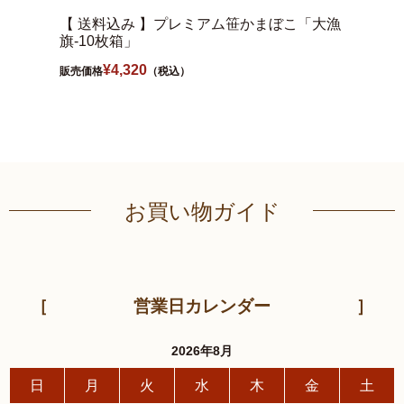
【 送料込み 】プレミアム笹かまぼこ「大漁
【 送
旗-10枚箱」
旗-3
¥
4,320
販売価格
（税込）
販売価格
お買い物ガイド
営業日カレンダー
2026年8月
日
月
火
水
木
金
土