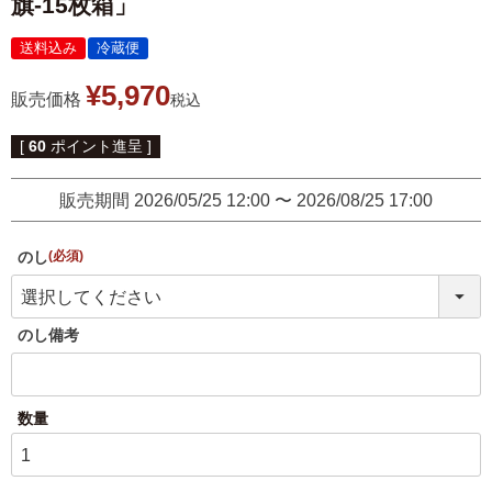
旗-15枚箱」
伊達揚げ
とうもろこし黄金比揚げ
送料込み
冷蔵便
季節のかねささ たけの
季節のかねささ（まいた
こ
け）
¥
5,970
販売価格
税込
季節のかねささ（せり）
[
60
ポイント進呈 ]
販売期間
2026/05/25 12:00
〜
2026/08/25 17:00
シープロテイン
のし
鯛めしの素
10BAR(テンバー)
(必須)
牛たん かねざき
牛たん メンチ
のし備考
はらこ飯物語
鐘崎屋の天然だし
まるでお好み焼き
手提げ袋