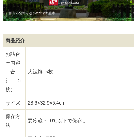
商品紹介
お詰合
せ内容
（合
大漁旗15枚
計：15
枚）
サイズ
28.6×32.9×5.4cm
保存方
要冷蔵・10℃以下で保存 。
法