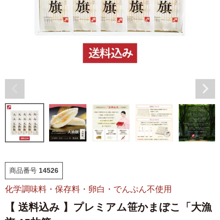
福袋
ット
お誕生日祝い・長寿祝い
ごはんのおとも
晩酌のおとも
季節のかねささ とうも
仙臺BLACK
ろこし
特選詰合せ
はじめてセット
かねささ
かねささ定期便
商品番号
14526
化学調味料・保存料・卵白・でんぷん不使用
味ささ
旨揚げ
【 送料込み 】プレミアム笹かまぼこ「大漁