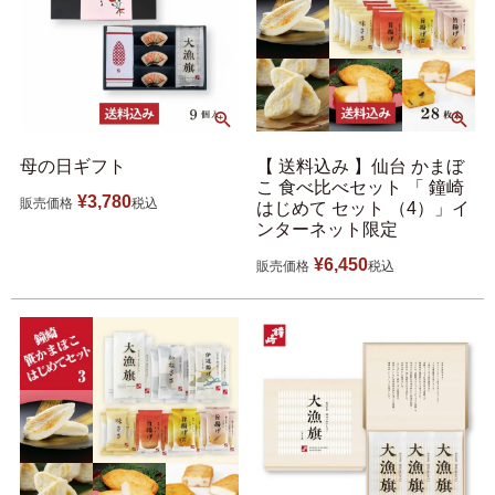
母の日ギフト
【 送料込み 】仙台 かまぼ
こ 食べ比べセット 「 鐘崎
¥
3,780
販売価格
税込
はじめて セット （4）」イ
ンターネット限定
¥
6,450
販売価格
税込