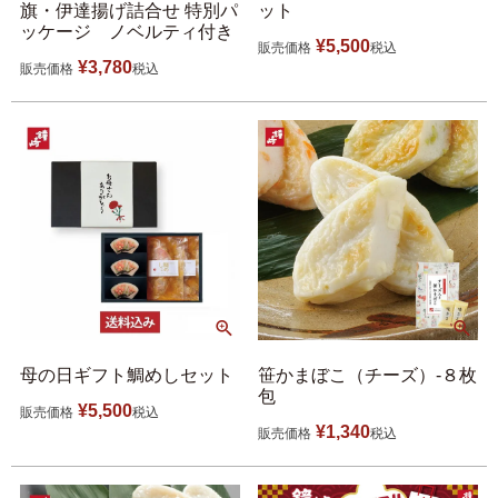
旗・伊達揚げ詰合せ 特別パ
ット
伊達揚げ
とうもろこし黄金比揚げ
ッケージ ノベルティ付き
¥
5,500
販売価格
税込
¥
3,780
季節のかねささ たけの
季節のかねささ（まいた
販売価格
税込
こ
け）
季節のかねささ（せり）
シープロテイン
鯛めしの素
10BAR(テンバー)
牛たん かねざき
牛たん メンチ
母の日ギフト鯛めしセット
笹かまぼこ（チーズ）-８枚
はらこ飯物語
鐘崎屋の天然だし
包
¥
5,500
販売価格
税込
¥
1,340
販売価格
税込
まるでお好み焼き
手提げ袋