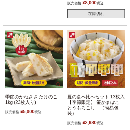
¥
8,000
販売価格
税込
在庫切れ
季節のかねささ たけのこ
夏の食べ比べセット 13枚入
1kg (23枚入り)
【季節限定】 笹かまぼこ
とうもろこし （簡易包
¥
5,000
販売価格
税込
装）
¥
2,980
販売価格
税込