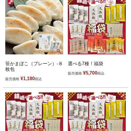
5,001円以上
4,001円～5,000円
3,001円～4,000円
2,001円～3,000円
1,001円～2,000円
1,000円以下
笹かまぼこ（プレーン）-８
選べる7種！福袋
枚包
¥
5,700
販売価格
税込
¥
1,180
販売価格
税込