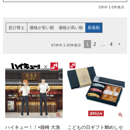
福袋
ット
5
件中
1
-
5
件表示
お誕生日祝い・長寿祝い
ごはんのおとも
並び替え
価格が安い順
価格が高い順
新着順
晩酌のおとも
1
2
…
4
67
件中
1
-
20
件表示
季節のかねささ とうも
仙臺BLACK
ろこし
特選詰合せ
はじめてセット
かねささ
かねささ定期便
味ささ
旨揚げ
ハイキュー！！×鐘崎 大漁
こどもの日ギフト鯛めしセ