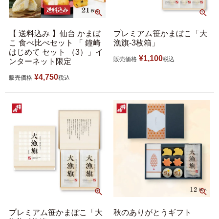
【 送料込み 】仙台 かまぼ
プレミアム笹かまぼこ「大
こ 食べ比べセット 「 鐘崎
漁旗-3枚箱」
はじめて セット （3）」イ
¥
1,100
販売価格
税込
ンターネット限定
¥
4,750
販売価格
税込
プレミアム笹かまぼこ「大
秋のありがとうギフト