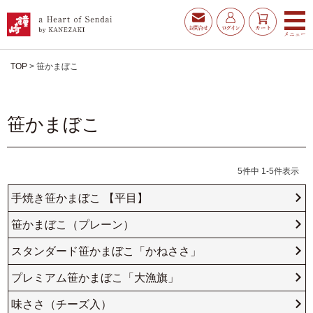
TOP
笹かまぼこ
笹かまぼこ
5
件中
1
-
5
件表示
手焼き笹かまぼこ 【平目】
笹かまぼこ（プレーン）
スタンダード笹かまぼこ「かねささ」
お得な夏ギフト
大漁旗特選詰合せ
プレミアム笹かまぼこ「大漁旗」
味ささ（チーズ入）
お魚たんぱくわんぱくセ