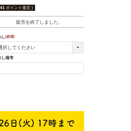
41
ポイント進呈 ]
販売を終了しました。
のし
(必須)
のし備考