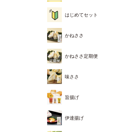
はじめてセット
かねささ
かねささ定期便
味ささ
旨揚げ
伊達揚げ