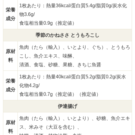
1枚あたり：熱量36kcal/蛋白質5.4g/脂質0g/炭水化
栄養
物3.6g/
成分
食塩相当量0.9g（推定値）
季節のかねささ とうもろこし
魚肉（たら（輸入）、いとより、ぐち）、とうもろ
原材
こし、魚介エキス、味醂、
料
清酒、食塩、砂糖、果糖、きちじ魚醤
1枚あたり：熱量40kcal/蛋白質5.2g/脂質0.2g/炭水
栄養
化物4.2g/
成分
食塩相当量0.7g（推定値）（推定値）
伊達揚げ
魚肉（たら（輸入）、いとより）、砂糖、魚介エキ
原材
ス、米みそ（大豆を含む）、
料