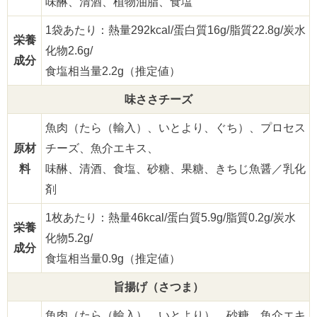
味醂、清酒、植物油脂、食塩
1袋あたり：熱量292kcal/蛋白質16g/脂質22.8g/炭水
栄養
化物2.6g/
成分
食塩相当量2.2g（推定値）
味ささチーズ
魚肉（たら（輸入）、いとより、ぐち）、プロセス
原材
チーズ、魚介エキス、
料
味醂、清酒、食塩、砂糖、果糖、きちじ魚醤／乳化
剤
1枚あたり：熱量46kcal/蛋白質5.9g/脂質0.2g/炭水
栄養
化物5.2g/
成分
食塩相当量0.9g（推定値）
旨揚げ（さつま）
魚肉（たら（輸入）、いとより）、砂糖、魚介エキ