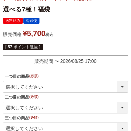
伊達揚げ
とうもろこし黄金比揚げ
選べる7種！福袋
季節のかねささ たけの
季節のかねささ（まいた
送料込み
冷蔵便
こ
け）
¥
5,700
販売価格
税込
季節のかねささ（せり）
[
57
ポイント進呈 ]
販売期間
〜
2026/08/25 17:00
シープロテイン
鯛めしの素
10BAR(テンバー)
一つ目の商品
(必須)
牛たん かねざき
牛たん メンチ
二つ目の商品
(必須)
はらこ飯物語
鐘崎屋の天然だし
三つ目の商品
まるでお好み焼き
手提げ袋
(必須)