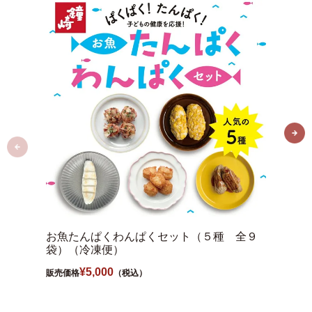
お魚たんぱくわんぱくセット（５種 全９
【冷凍
袋）（冷凍便）
販売価格
¥
5,000
販売価格
（税込）