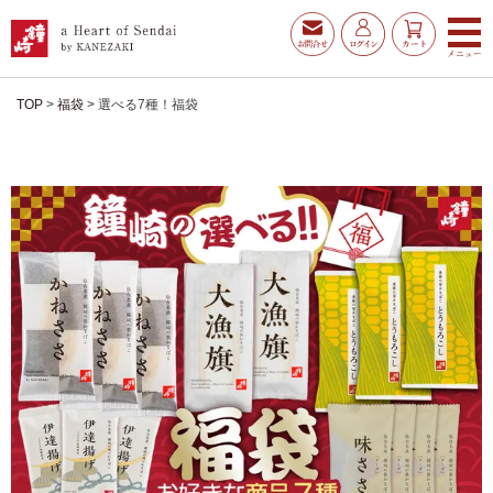
TOP
福袋
選べる7種！福袋
お得な夏ギフト
大漁旗特選詰合せ
お魚たんぱくわんぱくセ