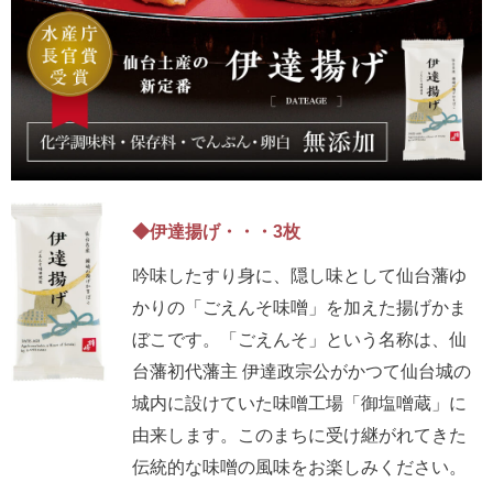
◆伊達揚げ・・・3枚
吟味したすり身に、隠し味として仙台藩ゆ
かりの「ごえんそ味噌」を加えた揚げかま
ぼこです。「ごえんそ」という名称は、仙
台藩初代藩主 伊達政宗公がかつて仙台城の
城内に設けていた味噌工場「御塩噌蔵」に
由来します。このまちに受け継がれてきた
伝統的な味噌の風味をお楽しみください。