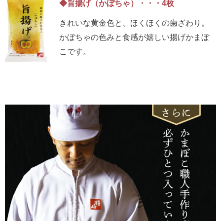
◆旨揚げ（かぼちゃ）・・・4枚
きれいな黄金色と、ほくほくの歯ざわり。
かぼちゃの色みと食感が嬉しい揚げかまぼ
こです。