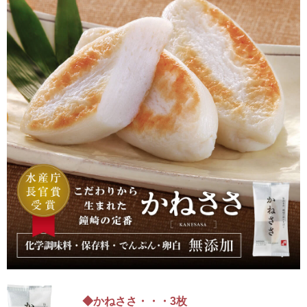
◆かねささ・・・3枚