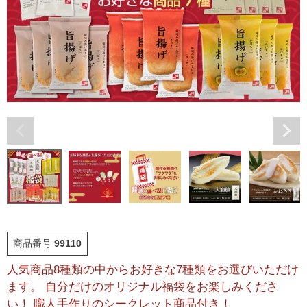
福袋
ット
お誕生日祝い・長寿祝い
ごはんのおとも
晩酌のおとも
季節のかねささ とうも
仙臺BLACK
ろこし
特選詰合せ
はじめてセット
かねささ
かねささ定期便
商品番号
99110
人気商品8種類の中からお好きな7種類をお選びいただけ
味ささ
旨揚げ
ます。 自分だけのオリジナル福袋をお楽しみくださ
い！ 職人手作りのシークレット商品付き！