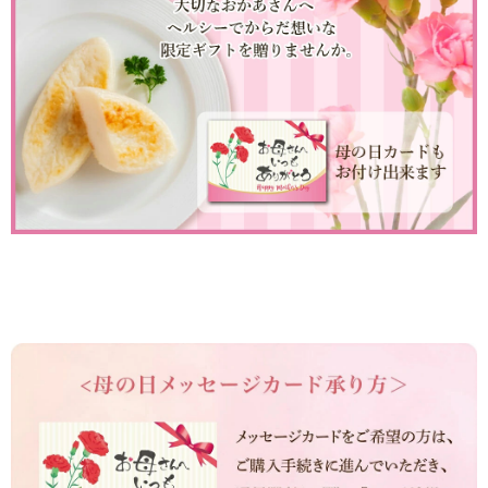
福袋
ット
お誕生日祝い・長寿祝い
ごはんのおとも
晩酌のおとも
季節のかねささ とうも
仙臺BLACK
ろこし
特選詰合せ
はじめてセット
かねささ
かねささ定期便
味ささ
旨揚げ