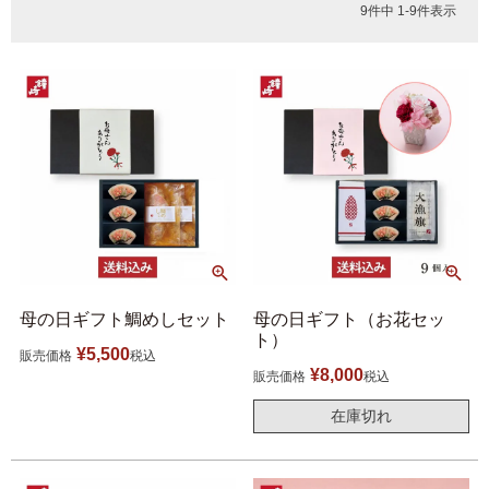
9
件中
1
-
9
件表示
母の日ギフト鯛めしセット
母の日ギフト（お花セッ
ト）
¥
5,500
販売価格
税込
¥
8,000
販売価格
税込
在庫切れ