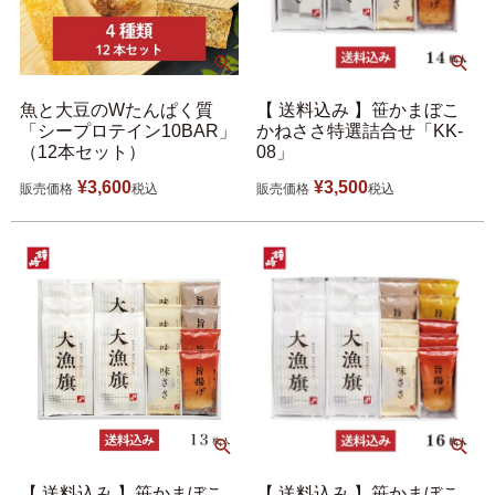
魚と大豆のWたんぱく質
【 送料込み 】笹かまぼこ
「シープロテイン10BAR」
かねささ特選詰合せ「KK-
（12本セット）
08」
¥
3,600
¥
3,500
販売価格
税込
販売価格
税込
【 送料込み 】笹かまぼこ
【 送料込み 】笹かまぼこ