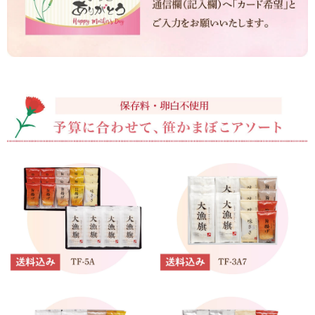
伊達揚げ
とうもろこし黄金比揚げ
季節のかねささ たけの
季節のかねささ（まいた
こ
け）
季節のかねささ（せり）
シープロテイン
鯛めしの素
10BAR(テンバー)
牛たん かねざき
牛たん メンチ
はらこ飯物語
鐘崎屋の天然だし
まるでお好み焼き
手提げ袋