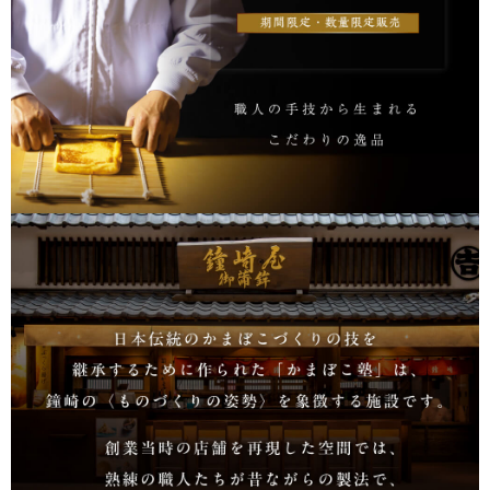
伊達揚げ
とうもろこし黄金比揚げ
季節のかねささ たけの
季節のかねささ（まいた
こ
け）
季節のかねささ（せり）
シープロテイン
鯛めしの素
10BAR(テンバー)
牛たん かねざき
牛たん メンチ
はらこ飯物語
鐘崎屋の天然だし
まるでお好み焼き
手提げ袋