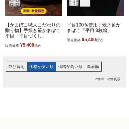
【かまぼこ職人こだわりの
平目100％使用手焼き笹か
贈り物】手焼き笹かまぼこ
まぼこ「平目 8枚箱」
平目「平目づくし」
¥
5,400
販売価格
税込
¥
5,400
販売価格
税込
並び替え
価格が安い順
価格が高い順
新着順
2
件中
1
-
2
件表示