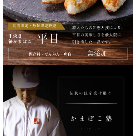
福袋
ット
お誕生日祝い・長寿祝い
ごはんのおとも
晩酌のおとも
季節のかねささ とうも
仙臺BLACK
ろこし
特選詰合せ
はじめてセット
かねささ
かねささ定期便
味ささ
旨揚げ