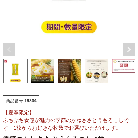
福袋
ット
お誕生日祝い・長寿祝い
ごはんのおとも
晩酌のおとも
季節のかねささ とうも
仙臺BLACK
ろこし
特選詰合せ
はじめてセット
商品番号
19304
かねささ
かねささ定期便
【夏季限定】
ぷちぷち食感が魅力の季節のかねささとうもろこしで
味ささ
旨揚げ
す。1枚からお好きな枚数でお選びいただけます。