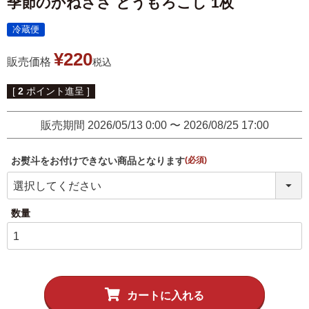
季節のかねささ とうもろこし 1枚
伊達揚げ
とうもろこし黄金比揚げ
冷蔵便
季節のかねささ たけの
季節のかねささ（まいた
こ
け）
¥
220
販売価格
税込
季節のかねささ（せり）
[
2
ポイント進呈 ]
販売期間
2026/05/13 0:00
〜
2026/08/25 17:00
シープロテイン
お熨斗をお付けできない商品となります
鯛めしの素
10BAR(テンバー)
(必須)
牛たん かねざき
牛たん メンチ
はらこ飯物語
鐘崎屋の天然だし
まるでお好み焼き
手提げ袋
カートに入れる