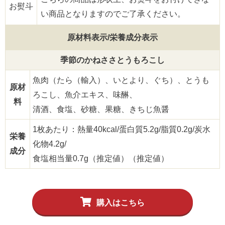
お熨斗
い商品となりますのでご了承ください。
原材料表示/栄養成分表示
季節のかねささとうもろこし
魚肉（たら（輸入）、いとより、ぐち）、とうも
原材
ろこし、魚介エキス、味醂、
料
清酒、食塩、砂糖、果糖、きちじ魚醤
1枚あたり：熱量40kcal/蛋白質5.2g/脂質0.2g/炭水
栄養
化物4.2g/
成分
食塩相当量0.7g（推定値）（推定値）
購入はこちら