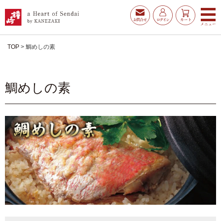
TOP
鯛めしの素
鯛めしの素
お得な夏ギフト
大漁旗特選詰合せ
お魚たんぱくわんぱくセ