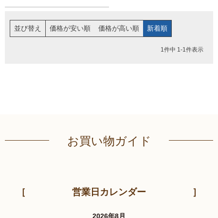
伊達揚げ
とうもろこし黄金比揚げ
並び替え
価格が安い順
価格が高い順
新着順
季節のかねささ たけの
季節のかねささ（まいた
こ
け）
1
件中
1
-
1
件表示
季節のかねささ（せり）
シープロテイン
鯛めしの素
10BAR(テンバー)
お買い物ガイド
牛たん かねざき
牛たん メンチ
はらこ飯物語
鐘崎屋の天然だし
営業日カレンダー
まるでお好み焼き
手提げ袋
2026年8月