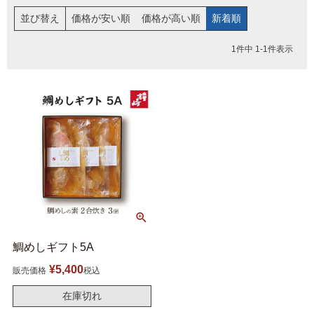
福袋
ット
並び替え
価格が安い順
価格が高い順
新着順
お誕生日祝い・長寿祝い
ごはんのおとも
1
件中
1
-
1
件表示
晩酌のおとも
季節のかねささ とうも
仙臺BLACK
ろこし
特選詰合せ
はじめてセット
かねささ
かねささ定期便
鯛めしギフト5A
¥
5,400
販売価格
税込
味ささ
旨揚げ
在庫切れ